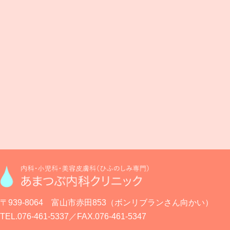
〒939-8064 富山市赤田853
（ボンリブランさん向かい）
TEL.076-461-5337
／
FAX.076-461-5347