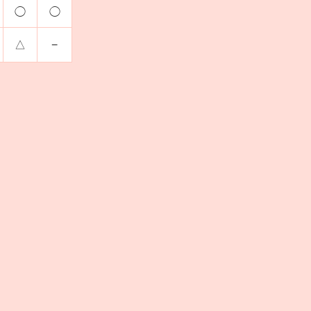
◯
◯
△
−