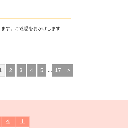
ただきます。ご迷惑をおかけします
1
2
3
4
5
...
17
>
金
土