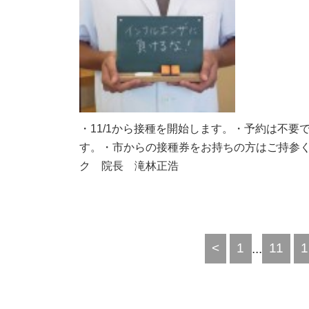
・11/1から接種を開始します。・予約は不要で
す。・市からの接種券をお持ちの方はご持参
ク 院長 滝林正浩
<
1
...
11
1