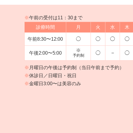
※
午前の受付は11：30まで
診療時間
月
火
水
木
午前
8:30〜12:00
◯
◯
◯
◯
※
午後
2:00〜5:00
◯
−
◯
予約制
※
月曜日の午後は予約制（当日午前まで予約）
※
休診日／日曜日・祝日
※
金曜日3:00〜は美容のみ